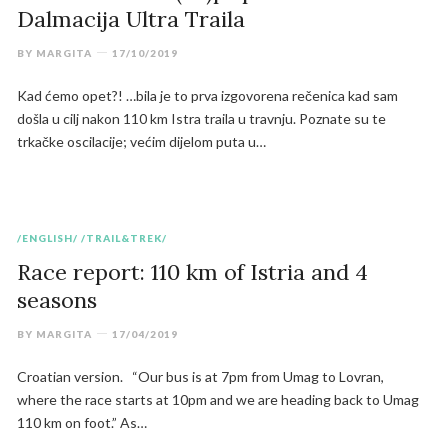
Dalmacija Ultra Traila
BY
MARGITA
17/10/2019
Kad ćemo opet?! …bila je to prva izgovorena rečenica kad sam
došla u cilj nakon 110 km Istra traila u travnju. Poznate su te
trkačke oscilacije; većim dijelom puta u…
/ENGLISH/
/TRAIL&TREK/
Race report: 110 km of Istria and 4
seasons
BY
MARGITA
17/04/2019
Croatian version. “Our bus is at 7pm from Umag to Lovran,
where the race starts at 10pm and we are heading back to Umag
110 km on foot.” As…