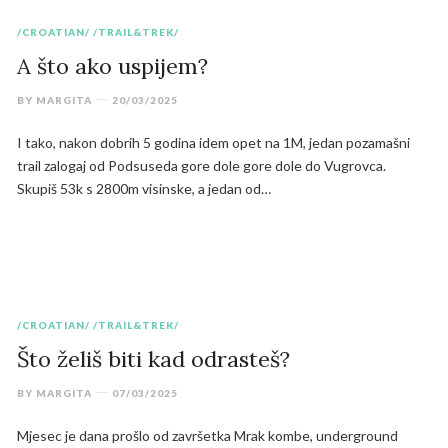
/CROATIAN/
/TRAIL&TREK/
A što ako uspijem?
BY
MARGITA
20/03/2025
I tako, nakon dobrih 5 godina idem opet na 1M, jedan pozamašni
trail zalogaj od Podsuseda gore dole gore dole do Vugrovca.
Skupiš 53k s 2800m visinske, a jedan od…
/CROATIAN/
/TRAIL&TREK/
Što želiš biti kad odrasteš?
BY
MARGITA
07/03/2025
Mjesec je dana prošlo od završetka Mrak kombe, underground