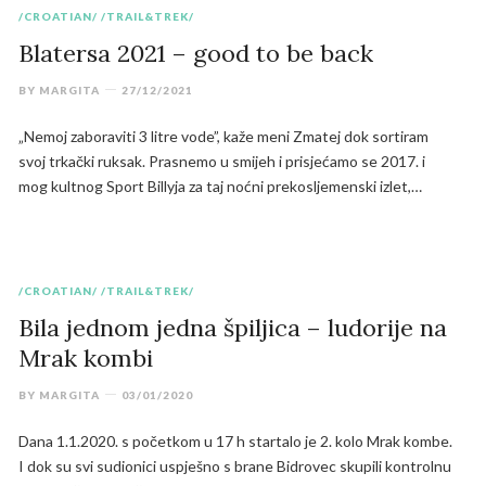
/CROATIAN/
/TRAIL&TREK/
Blatersa 2021 – good to be back
BY
MARGITA
27/12/2021
„Nemoj zaboraviti 3 litre vode”, kaže meni Zmatej dok sortiram
svoj trkački ruksak. Prasnemo u smijeh i prisjećamo se 2017. i
mog kultnog Sport Billyja za taj noćni prekosljemenski izlet,…
/CROATIAN/
/TRAIL&TREK/
Bila jednom jedna špiljica – ludorije na
Mrak kombi
BY
MARGITA
03/01/2020
Dana 1.1.2020. s početkom u 17 h startalo je 2. kolo Mrak kombe.
I dok su svi sudionici uspješno s brane Bidrovec skupili kontrolnu