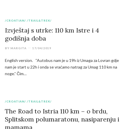
/CROATIAN/
/TRAIL&TREK/
Izvještaj s utrke: 110 km Istre i 4
godišnja doba
BY
MARGITA
17/04/2019
English version. “Autobus nam je u 19h iz Umaga za Lovran gdje
nam je start u 22h i onda se vraćamo natrag za Umag 110 km na
noge.” Čim…
/CROATIAN/
/TRAIL&TREK/
The Road to Istria 110 km – o brdu,
Splitskom polumaratonu, nasiparenju i
mamama