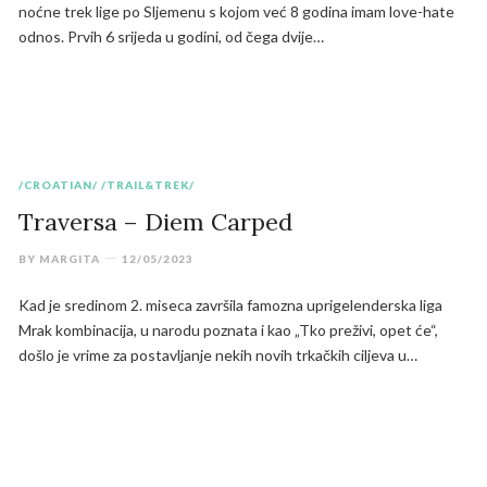
noćne trek lige po Sljemenu s kojom već 8 godina imam love-hate
odnos. Prvih 6 srijeda u godini, od čega dvije…
/CROATIAN/
/TRAIL&TREK/
Traversa – Diem Carped
BY
MARGITA
12/05/2023
Kad je sredinom 2. miseca završila famozna uprigelenderska liga
Mrak kombinacija, u narodu poznata i kao „Tko preživi, opet će“,
došlo je vrime za postavljanje nekih novih trkačkih ciljeva u…