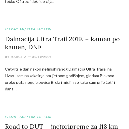
točku Oštrec i došli do cilja…
/CROATIAN/
/TRAIL&TREK/
Dalmacija Ultra Trail 2019. – kamen po
kamen, DNF
BY
MARGITA
30/10/2019
Četvrti je dan nakon nefinishiranog Dalmacija Ultra Traila, na
Hvaru sam na zakašnjelom ljetnom godišnjem, gledam Biokovo
preko puta negdje poviše Brela i mislim se kako sam prije četiri
dana…
/CROATIAN/
/TRAIL&TREK/
Road to DUT – (ne)pripreme za 118 km