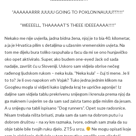
“AAAAAARRR JUUUU GOING TO POKLON NAUUU???!!!”
“WEEEELL, THAAAAAT’S THEEE IDEEEAAAA!!!!”
Nekako me nije uvjerila, jadna bidna žena, njoj je to bia 40. kilometar,
a ja je Hrvatica pilim s detaljima u užasnim vremenskim uvjeta. Na
tom me dijelu bura toliko raspuhala u facu da mi se ono hunjavičko
oko opet aktiviralo. Super, ako budem one-eyed Jack od sada
nadalje, završit ću u Sloveniji. Uskoro sam vidjela obrise nečeg
rađenog ljudskom rukom – neka kula. “Neka kula” – čuj ti mene. Je li
to to? Je li ovo napokon vrh Vojak? Tuko jedna jednim klikom na
Googleu mogla si vidjeti kako izgleda kraj te uprićke agonije! Iz
daljine sam vidjela tablu prekrivenu snijegom i krenula prema njoj da
ga maknem i uvjerim se da sam sad zaista tamo gdje mislim da jesam.
A u snijegu na tabli ispisano “Dog runners”. Opet suze radosnice.
Nisam trebala ništa brisati, znala sam da sam na dobrom putu i u
dobrom društvu – na xy km razmaka, Ivore, odmah sam znala da su
obje table bile tvojih ruku djelo. ZTŠ u srcu.
Ne mogu opisati koje
sam ja olakšanje doživjela u tom trenutku; cmoljila sam sljedeći