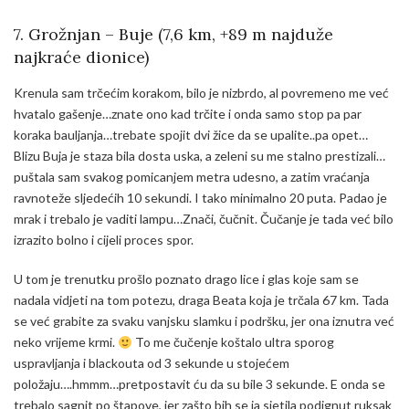
7. Grožnjan – Buje (7,6 km, +89 m najduže
najkraće dionice)
Krenula sam trčećim korakom, bilo je nizbrdo, al povremeno me već
hvatalo gašenje…znate ono kad trčite i onda samo stop pa par
koraka bauljanja…trebate spojit dvi žice da se upalite..pa opet…
Blizu Buja je staza bila dosta uska, a zeleni su me stalno prestizali…
puštala sam svakog pomicanjem metra udesno, a zatim vraćanja
ravnoteže sljedećih 10 sekundi. I tako minimalno 20 puta. Padao je
mrak i trebalo je vaditi lampu…Znači, čučnit. Čučanje je tada već bilo
izrazito bolno i cijeli proces spor.
U tom je trenutku prošlo poznato drago lice i glas koje sam se
nadala vidjeti na tom potezu, draga Beata koja je trčala 67 km. Tada
se već grabite za svaku vanjsku slamku i podršku, jer ona iznutra već
neko vrijeme krmi.
To me čučenje koštalo ultra sporog
uspravljanja i blackouta od 3 sekunde u stojećem
položaju….hmmm…pretpostavit ću da su bile 3 sekunde. E onda se
trebalo sagnit po štapove, jer zašto bih se ja sjetila podignut ruksak