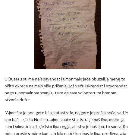
U Buzetu su me neispavanost i umor malo jače obuzeli, a mene to
očito okreće na malo više pričanja i još veću iskrenost i otvorenost
nego u normalnom stanju…tako da sam volonteru za hranom
otvorila dušu:
“Ajme šta je ono gore bilo, katastrofa, najgore je prošlo srića, sad je
lipo baš…e ja ću Nutellu…ajme znate šta, Istra je baš lipa, mislim ja
sam Dalmatinka, to je isto lipa regija, al Istra je baš lipa, to san vidila
odma prošle godine kad san bila na 67 km, baš je lipa, predivna, a ja