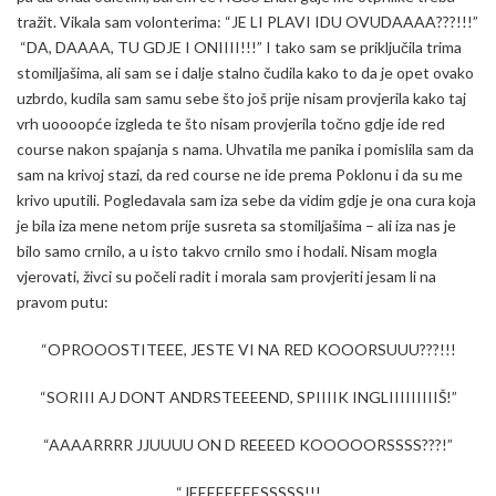
tražit. Vikala sam volonterima: “JE LI PLAVI IDU OVUDAAAA???!!!”
“DA, DAAAA, TU GDJE I ONIIII!!!” I tako sam se priključila trima
stomiljašima, ali sam se i dalje stalno čudila kako to da je opet ovako
uzbrdo, kudila sam samu sebe što još prije nisam provjerila kako taj
vrh uoooopće izgleda te što nisam provjerila točno gdje ide red
course nakon spajanja s nama. Uhvatila me panika i pomislila sam da
sam na krivoj stazi, da red course ne ide prema Poklonu i da su me
krivo uputili. Pogledavala sam iza sebe da vidim gdje je ona cura koja
je bila iza mene netom prije susreta sa stomiljašima – ali iza nas je
bilo samo crnilo, a u isto takvo crnilo smo i hodali. Nisam mogla
vjerovati, živci su počeli radit i morala sam provjeriti jesam li na
pravom putu:
“OPROOOSTITEEE, JESTE VI NA RED KOOORSUUU???!!!
“SORIII AJ DONT ANDRSTEEEEND, SPIIIIK INGLIIIIIIIIIŠ!”
“AAAARRRR JJUUUU ON D REEEED KOOOOORSSSS???!”
“JEEEEEEEESSSSS!!!