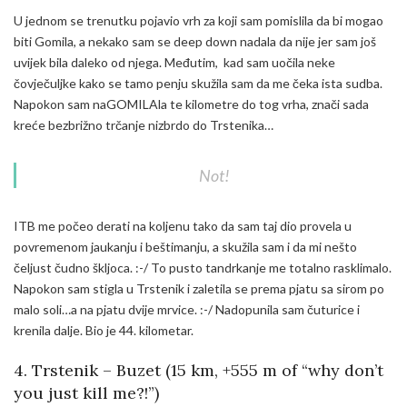
U jednom se trenutku pojavio vrh za koji sam pomislila da bi mogao
biti Gomila, a nekako sam se deep down nadala da nije jer sam još
uvijek bila daleko od njega. Međutim, kad sam uočila neke
čovječuljke kako se tamo penju skužila sam da me čeka ista sudba.
Napokon sam naGOMILAla te kilometre do tog vrha, znači sada
kreće bezbrižno trčanje nizbrdo do Trstenika…
Not!
ITB me počeo derati na koljenu tako da sam taj dio provela u
povremenom jaukanju i beštimanju, a skužila sam i da mi nešto
čeljust čudno škljoca. :-/ To pusto tandrkanje me totalno rasklimalo.
Napokon sam stigla u Trstenik i zaletila se prema pjatu sa sirom po
malo soli…a na pjatu dvije mrvice. :-/ Nadopunila sam čuturice i
krenila dalje. Bio je 44. kilometar.
4. Trstenik – Buzet (15 km, +555 m of “why don’t
you just kill me?!”)