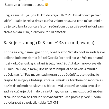
i štapove u jednom potezu.
Stigla sam u Buje…još 13 km do kraja… Ili “12,8 km ako vam je tako
lakše” – kako je rekla draga curica volonterka…na tren mi se učinilo
da je to bila ista curica s istom rečenicom od prošle godine kad sam
trčala 67 km. Bilo je 20:50h i 97. kilometar.
8. Buje – Umag (12,8 km, +138 m uciljavanja)
I onda za kraj, dame i gospodo, opet blato! Nimalo cool za sada lijevo
koljeno koje me deralo još od Oprtlja i prednji dio gležnja na desnoj
nozi – ukočenost, grč, stani, isteži, jauči, šuti…tako nanovo svakih
15 minuta. Pao je mrak, upalila sam lampu, al se nakon 3 minute
počela gasit. “Pas mater, sad moran opet čučnit”… sto godina je
trajalo to minjanje baterija, ćorava u mraku s torchom od mobitela i
pazim da mi mob ne sklizne u blato… Ajd uspravi se sada, ovo ti je
zadnje čučanje. Još malo pa će Umag, još samo malo…potrči, možeš
ti to…ne spava se tebi, ne spavaaaazzzz….ma prošlo je već 5-6 km…
odjedanput se pojavila tabla “10 KM”.