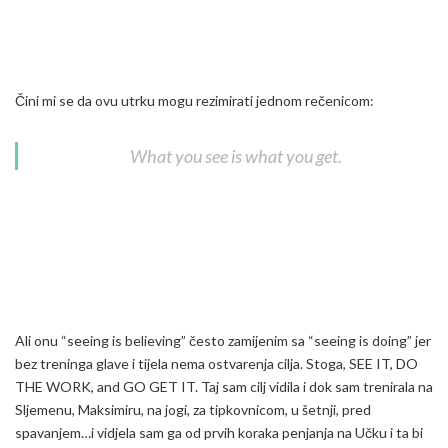
Čini mi se da ovu utrku mogu rezimirati jednom rečenicom:
What you see is what you get.
Ali onu “seeing is believing” često zamijenim sa “seeing is doing” jer
bez treninga glave i tijela nema ostvarenja cilja. Stoga, SEE IT, DO
THE WORK, and GO GET IT. Taj sam cilj vidila i dok sam trenirala na
Sljemenu, Maksimiru, na jogi, za tipkovnicom, u šetnji, pred
spavanjem…i vidjela sam ga od prvih koraka penjanja na Učku i ta bi