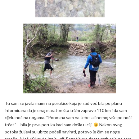
Tu sam se javila mami na porukice koja je sad već bila po planu
informirana da je onaj maraton šta trčim zapravo 110 km i da sam
cijelu noć na nogama. “Ponosna sam na tebe, ali nemoj više po noći
trčat.” – bila je prva poruka kad sam došla u cilj.
Nakon ovog
potoka žuljevi su ubrzo počeli navirati, gotovo je čim se noge
smoče. A još 40 km do kraja, uff. Potočić me dosta razbudio pa sam