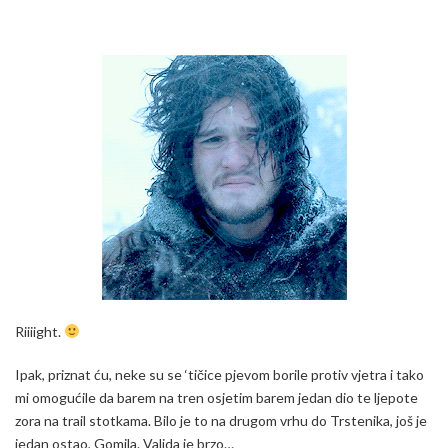
Riiiight.
Ipak, priznat ću, neke su se ‘tičice pjevom borile protiv vjetra i tako
mi omogućile da barem na tren osjetim barem jedan dio te ljepote
zora na trail stotkama. Bilo je to na drugom vrhu do Trstenika, još je
jedan ostao, Gomila. Valjda je brzo…