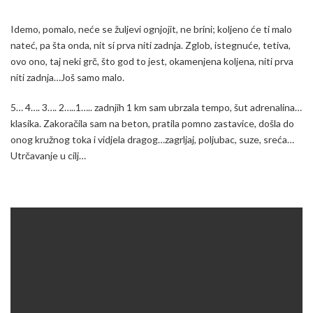
Idemo, pomalo, neće se žuljevi ognjojit, ne brini; koljeno će ti malo
nateć, pa šta onda, nit si prva niti zadnja. Zglob, istegnuće, tetiva,
ovo ono, taj neki grč, što god to jest, okamenjena koljena, niti prva
niti zadnja…Još samo malo.
5… 4…. 3…. 2…..1….. zadnjih 1 km sam ubrzala tempo, šut adrenalina…
klasika. Zakoračila sam na beton, pratila pomno zastavice, došla do
onog kružnog toka i vidjela dragog…zagrljaj, poljubac, suze, sreća…
Utrčavanje u cilj…