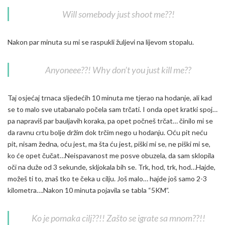
Will somebody just shoot me??!
Nakon par minuta su mi se raspukli žuljevi na lijevom stopalu.
Anyoneee??! Why don’t you just kill me??
Taj osjećaj trnaca sljedećih 10 minuta me tjerao na hodanje, ali kad
se to malo sve utabanalo počela sam trčati. I onda opet kratki spoj…
pa napraviš par bauljavih koraka, pa opet počneš trčat… činilo mi se
da ravnu crtu bolje držim dok trčim nego u hodanju. Oću pit neću
pit, nisam žedna, oću jest, ma šta ću jest, piški mi se, ne piški mi se,
ko će opet čučat…Neispavanost me posve obuzela, da sam sklopila
oči na duže od 3 sekunde, skljokala bih se. Trk, hod, trk, hod…Hajde,
možeš ti to, znaš tko te čeka u cilju. Još malo… hajde još samo 2-3
kilometra….Nakon 10 minuta pojavila se tabla “5KM”.
Ko je pomaka cilj??!! Zašto se igrate sa mnom??!!