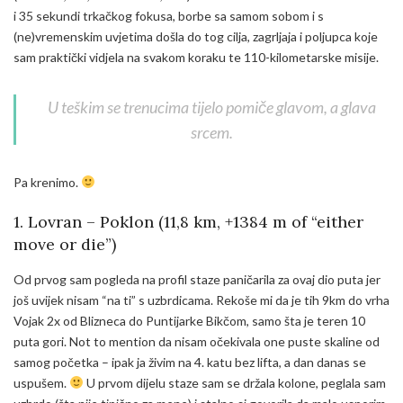
i 35 sekundi trkačkog fokusa, borbe sa samom sobom i s
(ne)vremenskim uvjetima došla do tog cilja, zagrljaja i poljupca koje
sam praktički vidjela na svakom koraku te 110-kilometarske misije.
U teškim se trenucima tijelo pomiče glavom, a glava
srcem.
Pa krenimo.
1. Lovran – Poklon (11,8 km, +1384 m of “either
move or die”)
Od prvog sam pogleda na profil staze paničarila za ovaj dio puta jer
još uvijek nisam “na ti” s uzbrdicama. Rekoše mi da je tih 9km do vrha
Vojak 2x od Blizneca do Puntijarke Bikčom, samo šta je teren 10
puta gori. Not to mention da nisam očekivala one puste skaline od
samog početka – ipak ja živim na 4. katu bez lifta, a dan danas se
uspušem.
U prvom dijelu staze sam se držala kolone, peglala sam