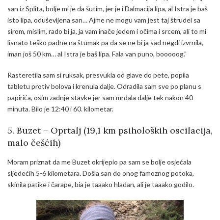
san iz Splita, bolje mi je da šutim, jer je i Dalmacija lipa, al Istra je baš
isto lipa, oduševljena san… Ajme ne mogu vam jest taj štrudel sa
sirom, mislim, rado bi ja, ja vam inače jedem i očima i srcem, ali to mi
lisnato teško padne na štumak pa da se ne bi ja sad negdi izvrnila,
iman još 50 km… al Istra je baš lipa. Fala van puno, booooog.”
Rasteretila sam si ruksak, presvukla od glave do pete, popila
tabletu protiv bolova i krenula dalje. Odradila sam sve po planu s
papirića, osim zadnje stavke jer sam mrdala dalje tek nakon 40
minuta. Bilo je 12:40 i 60. kilometar.
5. Buzet – Oprtalj (19,1 km psiholoških oscilacija,
malo češćih)
Moram priznat da me Buzet okrijepio pa sam se bolje osjećala
sljedećih 5-6 kilometara. Došla san do onog famoznog potoka,
skinila patike i čarape, bia je taaako hladan, ali je taaako godilo.