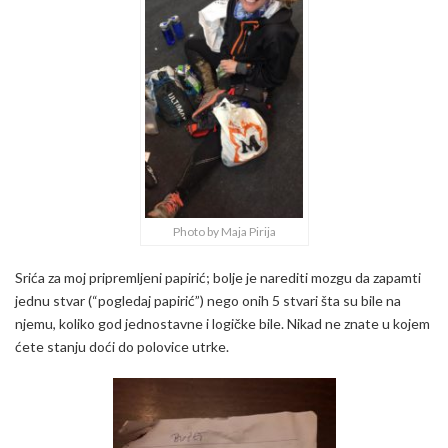
Photo by Maja Pirija
Srića za moj pripremljeni papirić; bolje je narediti mozgu da zapamti
jednu stvar (“pogledaj papirić”) nego onih 5 stvari šta su bile na
njemu, koliko god jednostavne i logičke bile. Nikad ne znate u kojem
ćete stanju doći do polovice utrke.