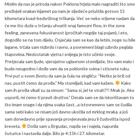
Mislim da nas je priroda nakon Poklona htjela malo nagraditi što smo
preživjeli onakav kijamet pa nam je sljedeće priuštila gotovo 15
kilometara kvazi-bezbrižnog trčkanja. Već se neko vrijeme nadam da
će me što duže u trčanju uhvatit onaj famozni flow, in the zone
feeling, zanesena fokusiranost (pročitah negdje taj pojam), i eto,
dogodilo se na tom dijelu. Osjećala sam se kao da letim, noge su bile
lagane, trčala sam nizbrdo i ravno, a povremeni blagi uzbrdo peglala
štapovima. Nedostatak vjetra i snijega je isto učinio svoje.
Pretjecala sam ljude, vjerojatno uglavnom stomiljaše, što vam malo i
bude neugodno i dođe vam da se poklonite svima i stisnete ruku.
Prvi put u svom životu da sam ja čula na singliću: “Netko je brži od
nas, pustit ćemo da prođe.” Ma stomiljaši, kad vam kažem.
Kako
sam ih prošla vikali su za mnom: “Sama si, jel te strah??! Mrak je. Ako
usporiš, mi ćemo ti pravit društvo.” Derala sam se da iskorištavam to
što imam snage i da njima svaka čast…a istovremeno sam se čudila
sama sebi kako se nisam još davno ukočila od mrklog mraka, a još
sam donedavno prije spavanja provjeravala jesu li čudovišta ispod
kreveta.
Došla sam u Brgudac, napila se i najela, napunila
čuturice i nastavila dalje. Bilo je 4:15h i 27. kilometar.