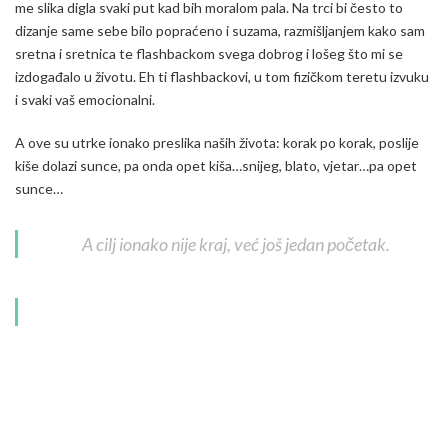
me slika digla svaki put kad bih moralom pala. Na trci bi često to
dizanje same sebe bilo popraćeno i suzama, razmišljanjem kako sam
sretna i sretnica te flashbackom svega dobrog i lošeg što mi se
izdogađalo u životu. Eh ti flashbackovi, u tom fizičkom teretu izvuku
i svaki vaš emocionalni.
A ove su utrke ionako preslika naših života: korak po korak, poslije
kiše dolazi sunce, pa onda opet kiša…snijeg, blato, vjetar…pa opet
sunce…
A cilj ionako nije kraj, već još jedan početak.