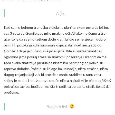
Nije.
Kad sam u jednom trenutku vidjela na planinarskom putu da još ima
cca 3 sata do Gomile pao mi je mrak na oči. Ali ako me čemu ultre
uče, to je da svemu teškom dođe kraj. Taj dio se ne sjećam dobro,
osim tih putokaza gdje sam imala osjećaj da nikad neću stić do
Gomile. I dalje je puhalo, sve jače i jače. Bile su mi fascinantne i
ogromne jame pokraj staze sa znakom upozorenja i srećom da me
tada svaka znatiželja pustila pa nisam išla bacit pogled koliko su
zapravo duboke. Počele su i blage halucinacije, ništa strašno, ništa
dugog trajanja: koji vuk bi protrčao među stablima u ranu zoru,
snijeg je padao i kad zapravo uopće nije, a najluđi mi je bio onaj šišmiš
pokraj zastavice: bući bu, ma šta ti radiš tu po danu, stojiš, čekaš da
prođemo.
Bio je to list.