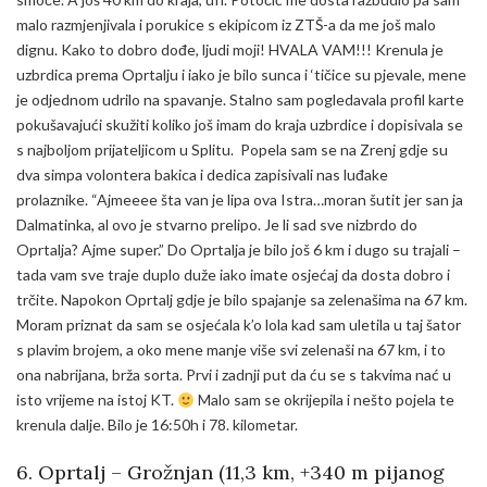
malo razmjenjivala i porukice s ekipicom iz ZTŠ-a da me još malo
dignu. Kako to dobro dođe, ljudi moji! HVALA VAM!!! Krenula je
uzbrdica prema Oprtalju i iako je bilo sunca i ‘tičice su pjevale, mene
je odjednom udrilo na spavanje. Stalno sam pogledavala profil karte
pokušavajući skužiti koliko još imam do kraja uzbrdice i dopisivala se
s najboljom prijateljicom u Splitu. Popela sam se na Zrenj gdje su
dva simpa volontera bakica i dedica zapisivali nas luđake
prolaznike. “Ajmeeee šta van je lipa ova Istra…moran šutit jer san ja
Dalmatinka, al ovo je stvarno prelipo. Je li sad sve nizbrdo do
Oprtalja? Ajme super.” Do Oprtalja je bilo još 6 km i dugo su trajali –
tada vam sve traje duplo duže iako imate osjećaj da dosta dobro i
trčite. Napokon Oprtalj gdje je bilo spajanje sa zelenašima na 67 km.
Moram priznat da sam se osjećala k’o lola kad sam uletila u taj šator
s plavim brojem, a oko mene manje više svi zelenaši na 67 km, i to
ona nabrijana, brža sorta. Prvi i zadnji put da ću se s takvima nać u
isto vrijeme na istoj KT.
Malo sam se okrijepila i nešto pojela te
krenula dalje. Bilo je 16:50h i 78. kilometar.
6. Oprtalj – Grožnjan (11,3 km, +340 m pijanog