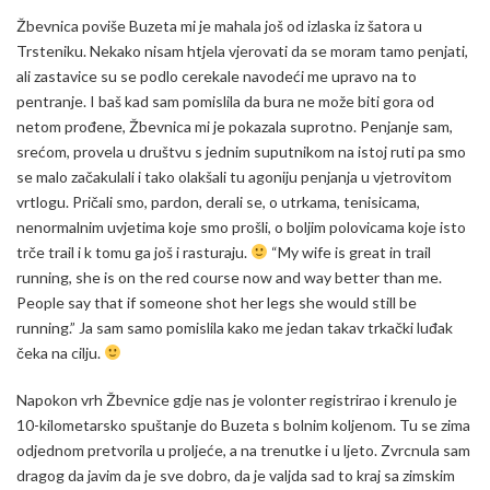
Žbevnica poviše Buzeta mi je mahala još od izlaska iz šatora u
Trsteniku. Nekako nisam htjela vjerovati da se moram tamo penjati,
ali zastavice su se podlo cerekale navodeći me upravo na to
pentranje. I baš kad sam pomislila da bura ne može biti gora od
netom prođene, Žbevnica mi je pokazala suprotno. Penjanje sam,
srećom, provela u društvu s jednim suputnikom na istoj ruti pa smo
se malo začakulali i tako olakšali tu agoniju penjanja u vjetrovitom
vrtlogu. Pričali smo, pardon, derali se, o utrkama, tenisicama,
nenormalnim uvjetima koje smo prošli, o boljim polovicama koje isto
trče trail i k tomu ga još i rasturaju.
“My wife is great in trail
running, she is on the red course now and way better than me.
People say that if someone shot her legs she would still be
running.” Ja sam samo pomislila kako me jedan takav trkački luđak
čeka na cilju.
Napokon vrh Žbevnice gdje nas je volonter registrirao i krenulo je
10-kilometarsko spuštanje do Buzeta s bolnim koljenom. Tu se zima
odjednom pretvorila u proljeće, a na trenutke i u ljeto. Zvrcnula sam
dragog da javim da je sve dobro, da je valjda sad to kraj sa zimskim