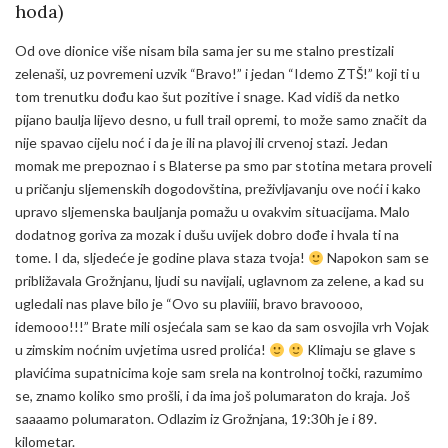
hoda)
Od ove dionice više nisam bila sama jer su me stalno prestizali
zelenaši, uz povremeni uzvik “Bravo!” i jedan “Idemo ZTŠ!” koji ti u
tom trenutku dođu kao šut pozitive i snage. Kad vidiš da netko
pijano baulja lijevo desno, u full trail opremi, to može samo značit da
nije spavao cijelu noć i da je ili na plavoj ili crvenoj stazi. Jedan
momak me prepoznao i s Blaterse pa smo par stotina metara proveli
u pričanju sljemenskih dogodovština, preživljavanju ove noći i kako
upravo sljemenska bauljanja pomažu u ovakvim situacijama. Malo
dodatnog goriva za mozak i dušu uvijek dobro dođe i hvala ti na
tome. I da, sljedeće je godine plava staza tvoja!
Napokon sam se
približavala Grožnjanu, ljudi su navijali, uglavnom za zelene, a kad su
ugledali nas plave bilo je “Ovo su plaviiii, bravo bravoooo,
idemooo!!!” Brate mili osjećala sam se kao da sam osvojila vrh Vojak
u zimskim noćnim uvjetima usred prolića!
Klimaju se glave s
plavićima supatnicima koje sam srela na kontrolnoj točki, razumimo
se, znamo koliko smo prošli, i da ima još polumaraton do kraja. Još
saaaamo polumaraton. Odlazim iz Grožnjana, 19:30h je i 89.
kilometar.