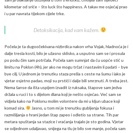
kilometar od sriće – što luck što happiness. A takav me osjećaj prao
i u par navrata tijekom cijele trke.
Detoksikacija, kad vam kažem.
Počela je ta dugoočekivana nizbrdica nakon vrha Vojak, hladnoća je i
dalje tresla kosti, bilo je užasno sklisko, a usputno sam se i prosula
po podu čim sam potrčala. Počela sam sumnjat da ću uopće stić u
limitu na Poklon (4h), jer ako ne mogu trčat i nastavim li padati – bye
bye cilj. U jednom je trenutku staza prešla s ceste na šumu i iako je
vjetar osjetno padao, moji su prstići i dalje bili smrznuti. A treba jest.
Nema šanse da išta uspijem izvadit iz ruksaka, štapove sam jedva
držala u ruci i to s dijelom dlana koji je nešto osjećao. Već sam se
vidjela kako na Poklonu molim volontere da mi u kljun ubace koji
komad sira.
Jasno, u tom mi je trenutku gubljenja fokusa i
razmišljanja o hrani jedan štap zapeo i odletio sa strane. Tih par
metara spuštanja sa stazice i vraćanja trajalo je sto godina. Vjetar
se odjednom udaljavao, snijega na tlu je bilo sve manje, počela sam