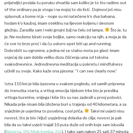
prijateljici poslala tu poruku shvatila sam koliko je to što radimo out
of the ordinary pa je stoga i na mojoj to-do listi. Dojmovi još nisu
splasnuli, a bome ni ja – noge su mi natečene k’o dva balvana,
hodam k’o kauboj, imam oteklinu na lijevom koljenu i desnom
gležnju. Zaradila sam i neki gnojni žulj na čelu od lampe.
Što je, tu
je. Ne možemo birati svoje boljke, samo reakciju na njih, a moja je da
će sve to brzo proć i da ću uskoro opet biti up and running.
Dobrobiti su ogromne, a jedna mi se stalno mota po glavi: imam
osjećaj da sam dobila veliku dozu čišćenja uma od toksina
svakodnevnice. Jednodnevna meditacija u pokretu i mindfulness
učinili su svoje. Kako kaže ona pjesma: “I can see clearly now.”
Istra 110 km je bila izazovna u svakom pogledu, od samih priprema
do trenutka starta, a vrtlog emocija tijekom trke bio je preslika
vrtloga buretine, snijega i kiše što su nas zadesili u prvoj polovici.
Nikada prije nisam bila izložena buri u trajanju od 40 kilometara, a sa
snježnim je uvjetima to posebna, cool priča.
Takvi mi uvjeti nisu
novost, što je bio i ključ uspješnog dolaska do cilja; novost je pak
bila da su takvi uvjeti trajali 10 puta duže od onih koje sam iskusila
(
Blatersa
,
1M
,
Mrak komba
,
JGL
). I tako sam nakon 25 sati 37 minuta