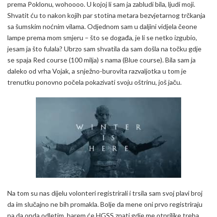
prema Poklonu, wohoooo. U kojoj li sam ja zabludi bila, ljudi moji.
Shvatit ću to nakon kojih par stotina metara bezvjetarnog trčkanja
sa šumskim noćnim vilama. Odjednom sam u daljini vidjela čeone
lampe prema mom smjeru – što se događa, je li se netko izgubio,
jesam ja što fulala? Ubrzo sam shvatila da sam došla na točku gdje
se spaja Red course (100 milja) s nama (Blue course). Bila sam ja
daleko od vrha Vojak, a snježno-burovita razvaljotka u tom je
trenutku ponovno počela pokazivati svoju oštrinu, još jaču.
Na tom su nas dijelu volonteri registrirali i trsila sam svoj plavi broj
da im slučajno ne bih promakla. Bolje da mene oni prvo registriraju
pa da onda odletim, barem će HGSS znati gdje me otprilike treba