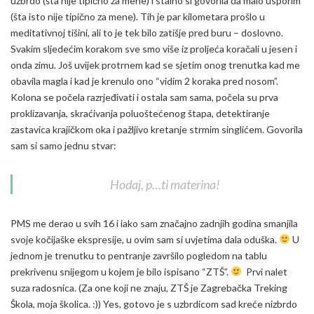
uzbrdo (šta nije tipično za mene) i stalno si govorila da malo usporim
(šta isto nije tipično za mene). Tih je par kilometara prošlo u
meditativnoj tišini, ali to je tek bilo zatišje pred buru – doslovno.
Svakim sljedećim korakom sve smo više iz proljeća koračali u jesen i
onda zimu. Još uvijek protrnem kad se sjetim onog trenutka kad me
obavila magla i kad je krenulo ono “vidim 2 koraka pred nosom”.
Kolona se počela razrjeđivati i ostala sam sama, počela su prva
proklizavanja, skraćivanja poluoštećenog štapa, detektiranje
zastavica krajičkom oka i pažljivo kretanje strmim singlićem. Govorila
sam si samo jednu stvar:
Hodaj, p…ti materina!
PMS me derao u svih 16 i iako sam značajno zadnjih godina smanjila
svoje kočijaške ekspresije, u ovim sam si uvjetima dala oduška.
U
jednom je trenutku to pentranje završilo pogledom na tablu
prekrivenu snijegom u kojem je bilo ispisano “ZTŠ”.
Prvi nalet
suza radosnica. (Za one koji ne znaju, ZTŠ je Zagrebačka Treking
Škola, moja školica. :)) Yes, gotovo je s uzbrdicom sad kreće nizbrdo