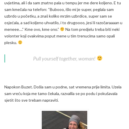
uvjetima, ali i da sam znatno pala u tempu jer me dere koljeno. E tu
sam kmečala na telefon: “Bubooo, išlo mi je super, peglala sam
uzbrdo u početku, a znaš koliko mrzim uzbrdice, super sam se
osjećala, a sad koljeno uhvatilo, i to drugoooo, jesi li razočaraaaan u
meneee….” Kme ovo, kme ono.”
Na tom predjelu treba biti neki
volonter koji ovakvima poput mene u tim trenucima samo opali
plesku.
Pull yourself together, woman!
Napokon Buzet. Došla sam u podne, sat vremena prije limita. Uzela
sam vreću koja me tamo čekala, razvalila se po podu i pokušavala
sjetit što sve trebam napraviti.