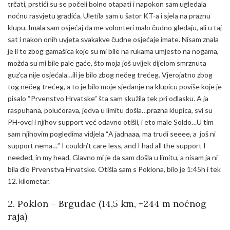
trčati, prstići su se počeli bolno otapati i napokon sam ugledala
noćnu rasvjetu gradića. Uletila sam u šator KT-a i sjela na praznu
klupu. Imala sam osjećaj da me volonteri malo čudno gledaju, ali u taj
sat i nakon onih uvjeta svakakve čudne osjećaje imate. Nisam znala
je li to zbog gamašica koje su mi bile na rukama umjesto na nogama,
možda su mi bile pale gaće, što moja još uvijek dijelom smrznuta
guz’ca nije osjećala…ili je bilo zbog nečeg trećeg. Vjerojatno zbog
tog nečeg trećeg, a to je bilo moje sjedanje na klupicu poviše koje je
pisalo “Prvenstvo Hrvatske” šta sam skužila tek pri odlasku. A ja
raspuhana, polućorava, jedva u limitu došla…prazna klupica, svi su
PH-ovci i njihov support već odavno otišli, i eto male Soldo…U tim
sam njihovim pogledima vidjela “A jadnaaa, ma trudi seeee, a još ni
support nema…” I couldn’t care less, and I had all the support I
needed, in my head. Glavno mi je da sam došla u limitu, a nisam ja ni
bila dio Prvenstva Hrvatske. Otišla sam s Poklona, bilo je 1:45h i tek
12. kilometar.
2. Poklon – Brgudac (14,5 km, +244 m noćnog
raja)