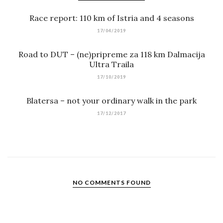
Race report: 110 km of Istria and 4 seasons
17/04/2019
Road to DUT – (ne)pripreme za 118 km Dalmacija
Ultra Traila
17/10/2019
Blatersa – not your ordinary walk in the park
17/12/2017
NO COMMENTS FOUND