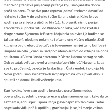
mentalnog zadatka prisjećanja putanje koju smo jaaaako dobro
prošli po danu. Ta se dva puta zapravo „samo“ trebamo dovući od
nizinske točke A do visinske točke B, rano ujutro. Kako je ove
godine prva srijeda u siječnju bila 1.1., tj. praznik, nismo penjali
standardnu uprićku rutu od Blizneca do vrha, već smo kretali s
druge strane Sljemena, iz Bistre. Moja brža polovica i ja budimo se
taj dan oko 4, gledamo polumrko i pitamo ono vječno pitanje „Koji
k….nama ovo treba u životu?“, a istovremeno namještamo buffove i
lampaše na čelo. „Znači mi sad prvo idemo autom do vrha pa se onda
spuštamo u Bistru i onda startamo iz Bistre i idemo natrag na vrh.
Dok ostatak svijeta u ovoj vremenskoj zoni ide leć.” Naravno, kada
sve to prođe(mo), osjećaj je fantastičan. Čista endokrinologija. Na
Novu godinu smo svi nazdravili šampanjcem na vrhu (hvala ekipi!),
spustili se doma i čekali večernje kolo.
Kao i svake, i ove sam godine krenula u penzićkom modus
operandiju, apsolutno neopterećena plasmanom jer sam, kako da to
sažmem u jednu riječ…spora. Moja glava naprosto zablokira i sebe i
noge kada vidi uprić ili upričinu, gravitacija i ja se još manje volimo