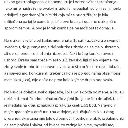
nakon gastroblagdana, a naravno, tu je i neredovitost treniranja.
Iako mi je najdraže na ovakvim ludorijama bauljati solo, nisam mogla
odoljeti legendarnoj Bubimirki koja mi se pridružila jer je bila
ozlijeđena pa joj je pametnije bilo ove brze, a i opasne utrke, ići u
sporom tempu. A ovo je Mrak komba pa ne mo’š ostat doma, jel.
Na utrkama je bilo od hajkić momenata (tj. sati) uz čakulu o svemu i
svačemu, do guranja moje dvi polutke uzbrdo da se malo ubrzamo,
ali s vremenom i do letenja nizbrdo, a čak i bržeg koraka ravno i
uzbrdo. Držala sam treće mjesto u 2. ženskoj ligi cijelo vrijeme, ne
zbog svoje (ne)brzine, naravno, već zato što brže cure nisu dolazile,
a i najveći moj konkurent, trekerica koja je po godinama bliže mojoj
mami (kra.lji.ca), nije došla na prvo kolo koje se duplo bodovalo.
No kako je dolazila svako sljedeće, i bila uvijek brža od mene, a i tu su
neki matematičko-kombinatorički zajebi (bolje ne ić u detalje), ta mi
je medalja na kraju izmaknula iz ruku za cijeli 1,61 bod. Naravno, ni
moje upadanje u dračurinu na zadnjem, odlučujućem, kolu zbog
preranog skretanja nije bilo od pomoći. I toliko me izbilo iz Salomonki
da sam počela i plakat od živaca, to zadnje kolo me, myself i moj