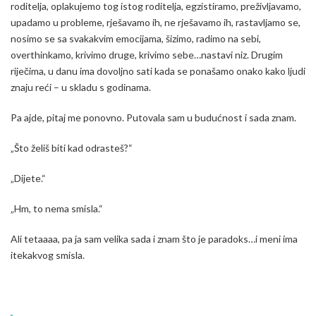
roditelja, oplakujemo tog istog roditelja, egzistiramo, preživljavamo,
upadamo u probleme, rješavamo ih, ne rješavamo ih, rastavljamo se,
nosimo se sa svakakvim emocijama, šizimo, radimo na sebi,
overthinkamo, krivimo druge, krivimo sebe…nastavi niz. Drugim
riječima, u danu ima dovoljno sati kada se ponašamo onako kako ljudi
znaju reći – u skladu s godinama.
Pa ajde, pitaj me ponovno. Putovala sam u budućnost i sada znam.
„Što želiš biti kad odrasteš?“
„Dijete.“
„Hm, to nema smisla.“
Ali tetaaaa, pa ja sam velika sada i znam što je paradoks…i meni ima
itekakvog smisla.