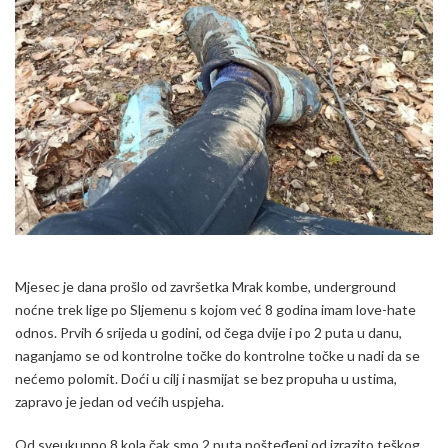
Mjesec je dana prošlo od završetka Mrak kombe, underground
noćne trek lige po Sljemenu s kojom već 8 godina imam love-hate
odnos. Prvih 6 srijeda u godini, od čega dvije i po 2 puta u danu,
naganjamo se od kontrolne točke do kontrolne točke u nadi da se
nećemo polomit. Doći u cilj i nasmijat se bez propuha u ustima,
zapravo je jedan od većih uspjeha.
Od sveukupno 8 kola čak smo 2 puta pošteđeni od izrazito teškog