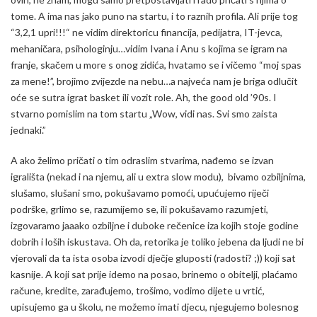
tome. A ima nas jako puno na startu, i to raznih profila. Ali prije tog
“3,2,1 upri!!!“ ne vidim direktoricu financija, pedijatra, IT-jevca,
mehaničara, psihologinju…vidim Ivana i Anu s kojima se igram na
franje, skačem u more s onog zidića, hvatamo se i vičemo “moj spas
za mene!”, brojimo zvijezde na nebu…a najveća nam je briga odlučit
oće se sutra igrat basket ili vozit role. Ah, the good old ’90s. I
stvarno pomislim na tom startu „Wow, vidi nas. Svi smo zaista
jednaki.”
A ako želimo pričati o tim odraslim stvarima, nađemo se izvan
igrališta (nekad i na njemu, ali u extra slow modu), bivamo ozbiljnima,
slušamo, slušani smo, pokušavamo pomoći, upućujemo riječi
podrške, grlimo se, razumijemo se, ili pokušavamo razumjeti,
izgovaramo jaaako ozbiljne i duboke rečenice iza kojih stoje godine
dobrih i loših iskustava. Oh da, retorika je toliko jebena da ljudi ne bi
vjerovali da ta ista osoba izvodi dječje gluposti (radosti? ;)) koji sat
kasnije. A koji sat prije idemo na posao, brinemo o obitelji, plaćamo
račune, kredite, zarađujemo, trošimo, vodimo dijete u vrtić,
upisujemo ga u školu, ne možemo imati djecu, njegujemo bolesnog