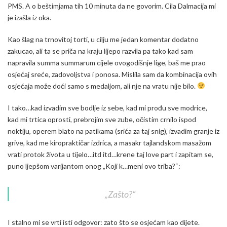
PMS. A o beštimjama tih 10 minuta da ne govorim. Cila Dalmacija mi
je izašla iz oka.
Kao šlag na trnovitoj torti, u cilju me jedan komentar dodatno
zakucao, ali ta se priča na kraju lijepo razvila pa tako kad sam
napravila summa summarum cijele ovogodišnje lige, baš me prao
osjećaj sreće, zadovoljstva i ponosa. Mislila sam da kombinacija ovih
osjećaja može doći samo s medaljom, ali nje na vratu nije bilo.
I tako…kad izvadim sve bodlje iz sebe, kad mi prođu sve modrice,
kad mi trtica oprosti, prebrojim sve zube, očistim crnilo ispod
noktiju, operem blato na patikama (srića za taj snig), izvadim granje iz
grive, kad me kiropraktičar izdrica, a masakr tajlandskom masažom
vrati protok života u tijelo…itd itd…krene taj love part i zapitam se,
puno ljepšom varijantom onog „Koji k…meni ovo triba?“:
„Zašto?“
I stalno mi se vrti isti odgovor: zato što se osjećam kao dijete.