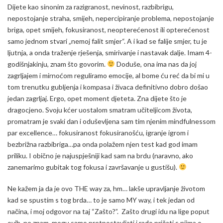
Dijete kao sinonim za razigranost, nevinost, razbibrigu,
nepostojanje straha, smijeh, nepercipiranje problema, nepostojanje
briga, opet smijeh, fokusiranost, neopterećenost ili opterećenost
samo jednom stvari „nemoj falit smjer“. A i kad se falije smjer, tu je
ljutnja, a onda traženje rješenja, smirivanje i nastavak dalje. Imam 4-
godišnjakinju, znam što govorim.
Doduše, ona ima nas da joj
zagrljajem i mirnoćom reguliramo emocije, al bome ću reć da bi mi u
tom trenutku gubljenja i kompasa i živaca definitivno dobro došao
jedan zagrljaj. Ergo, opet moment djeteta. Zna dijete što je
dragocjeno. Svoju kćer uostalom smatram učiteljicom života,
promatram je svaki dan i oduševljena sam tim njenim mindfulnessom
par excellence… fokusiranost fokusiranošću, igranje igrom i
bezbrižna razbibriga…pa onda polažem njen test kad god imam
priliku. I obično je najuspješniji kad sam na brdu (naravno, ako
zanemarimo gubitak tog fokusa i završavanje u gustišu).
Ne kažem ja da je ovo THE way za, hm… lakše upravljanje životom
kad se spustim s tog brda… to je samo MY way, i tek jedan od
načina, i moj odgovor na taj “Zašto?”. Zašto drugi idu na lige poput
ovih, ne znam, mogu samo pretpostavljati i rado pričati s njima o