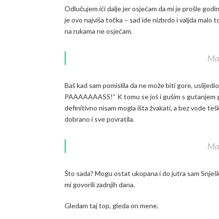
Odlučujem ići dalje jer osjećam da mi je prošle godin
je ovo najviša točka – sad ide nizbrdo i valjda malo t
na rukama ne osjećam.
Mal
Baš kad sam pomislila da ne može biti gore, uslijedi
PAAAAAAASS!“ K tomu se još i gušim s gutanjem gri
definitivno nisam mogla išta žvakati, a bez vode tešk
dobrano i sve povratila.
Mal
Što sada? Mogu ostat ukopana i do jutra sam Snješko
mi govorili zadnjih dana.
Gledam taj top, gleda on mene.