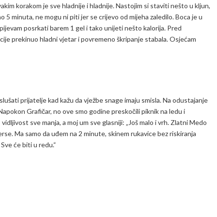
akim korakom je sve hladnije i hladnije. Nastojim si staviti nešto u kljun,
o 5 minuta, ne mogu ni piti jer se crijevo od mijeha zaledilo. Boca je u
ijevam posrkati barem 1 gel i tako unijeti nešto kalorija. Pred
ije prekinuo hladni vjetar i povremeno škripanje stabala. Osjećam
a slušati prijatelje kad kažu da vježbe snage imaju smisla. Na odustajanje
. Napokon Grafičar, no ove smo godine preskočili piknik na ledu i
, vidljivost sve manja, a moj um sve glasniji: „Još malo i vrh. Zlatni Medo
terse. Ma samo da uđem na 2 minute, skinem rukavice bez riskiranja
 Sve će biti u redu.“