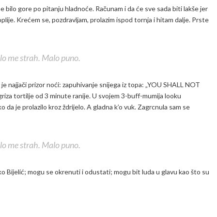
e bilo gore po pitanju hladnoće. Računam i da će sve sada biti lakše jer
oplije. Krećem se, pozdravljam, prolazim ispod tornja i hitam dalje. Prste
o me strah. Malo puno.
o je najjači prizor noći: zapuhivanje snijega iz topa: „YOU SHALL NOT
za tortilje od 3 minute ranije. U svojem 3-buff-mumija looku
o da je prolazilo kroz ždrijelo. A gladna k’o vuk. Zagrcnula sam se
o me strah. Malo puno.
 Bijelić; mogu se okrenuti i odustati; mogu bit luda u glavu kao što su