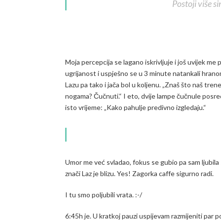
Postoji više s
Moja percepcija se lagano iskrivljuje i još uvijek me 
ugrijanost i uspješno se u 3 minute natankali hrano
Lazu pa tako i jača bol u koljenu. „Znaš što naš tren
nogama? Čučnuti.“ I eto, dvije lampe čučnule posred s
isto vrijeme: „Kako pahulje predivno izgledaju.“
Umor me već svladao, fokus se gubio pa sam ljubila 
znači Laz je blizu. Yes! Zagorka caffe sigurno radi.
I tu smo poljubili vrata. :-/
6:45h je. U kratkoj pauzi uspijevam razmijeniti par p