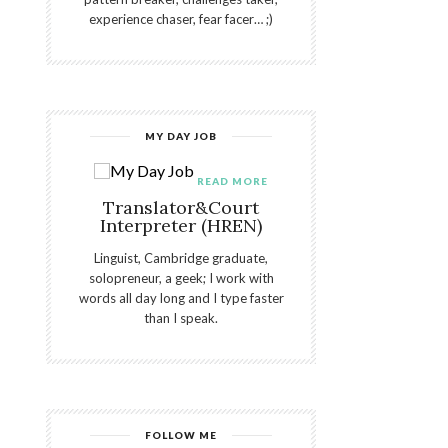
experience chaser, fear facer… ;)
MY DAY JOB
READ MORE
Translator&Court
Interpreter (HREN)
Linguist, Cambridge graduate,
solopreneur, a geek; I work with
words all day long and I type faster
than I speak.
FOLLOW ME