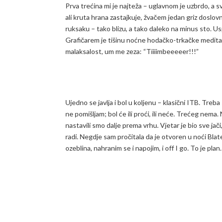
Prva trećina mi je najteža – uglavnom je uzbrdo, a sv
ali kruta hrana zastajkuje, žvačem jedan griz doslovn
ruksaku – tako blizu, a tako daleko na minus sto. Usp
Grafičarem je tišinu noćne hodačko-trkačke meditac
malaksalost, um me zeza: “Tiiiimbeeeeer!!!”
Ujedno se javlja i bol u koljenu – klasični ITB. Treb
ne pomišljam; bol će ili proći, ili neće. Trećeg nema
nastavili smo dalje prema vrhu. Vjetar je bio sve jači
radi. Negdje sam pročitala da je otvoren u noći Bla
ozeblina, nahranim se i napojim, i off I go. To je plan.