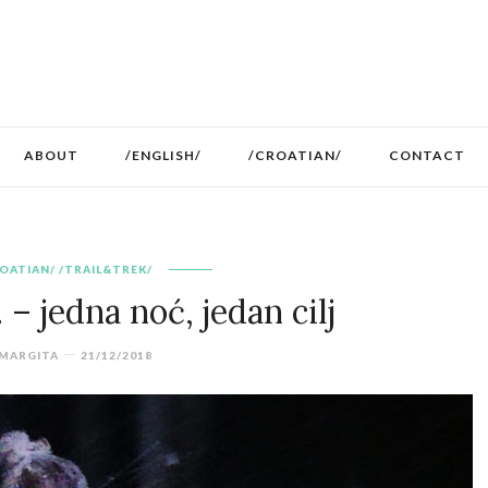
ABOUT
/ENGLISH/
/CROATIAN/
CONTACT
OATIAN/
/TRAIL&TREK/
 – jedna noć, jedan cilj
MARGITA
21/12/2018