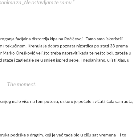
inonima za „Ne ostavljam te samu.“
proganja facijalna distorzija kipa na Ročićevoj. Tamo smo iskoristili
m i tekućinom. Krenula je dobro poznata nizbrdica po stazi 33 prema
er Marko Orešković veli što treba napraviti kada te nešto boli, zateže u
taze i zagledale se u snijeg ispred sebe. I neplanirano, u isti glas, u
The moment.
snijeg malo više na tom potezu; uskoro je počelo svićati, čula sam auta,
oruka podrške s dragim, koji je već tada bio u cilju sat vremena – i to