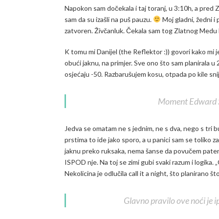
Napokon sam dočekala i taj toranj, u 3:10h, a pred 
sam da su izašli na puš pauzu.
Moj gladni, žedni i
zatvoren. Živčanluk. Čekala sam tog Zlatnog Medu
K tomu mi Danijel (the Reflektor :)) govori kako mi je
obući jaknu, na primjer. Sve ono što sam planirala u
osjećaju -50. Razbarušujem kosu, otpada po kile snije
Moment Edward Ška
Jedva se omatam ne s jednim, ne s dva, nego s tri buf
prstima to ide jako sporo, a u panici sam se toliko 
jaknu preko ruksaka, nema šanse da povučem patent, 
ISPOD nje. Na toj se zimi gubi svaki razum i logika.
Nekolicina je odlučila call it a night, što planirano š
Glavno pravilo ove noći je ip