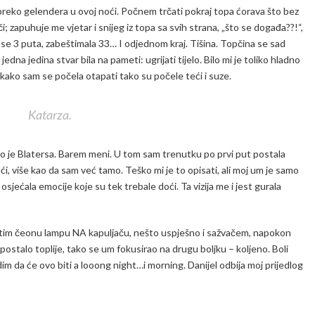
preko gelendera u ovoj noći. Počnem trčati pokraj topa ćorava što bez
či; zapuhuje me vjetar i snijeg iz topa sa svih strana, „što se događa??!“,
m se 3 puta, zabeštimala 33… I odjednom kraj. Tišina. Topčina se sad
edna jedina stvar bila na pameti: ugrijati tijelo. Bilo mi je toliko hladno
 kako sam se počela otapati tako su počele teći i suze.
Katarza.
 to je Blatersa. Barem meni. U tom sam trenutku po prvi put postala
ći, više kao da sam već tamo. Teško mi je to opisati, ali moj um je samo
da osjećala emocije koje su tek trebale doći. Ta vizija me i jest gurala
estim čeonu lampu NA kapuljaču, nešto uspješno i sažvačem, napokon
postalo toplije, tako se um fokusirao na drugu boljku – koljeno. Boli
vidim da će ovo biti a looong night…i morning. Danijel odbija moj prijedlog