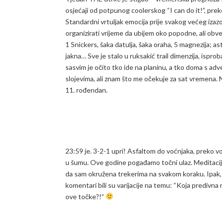
osjećaji od potpunog coolerskog “I can do it!”, prek
Standardni vrtuljak emocija prije svakog većeg izazov
organizirati vrijeme da ubijem oko popodne, ali obveze
1 Snickers, šaka datulja, šaka oraha, 5 magnezija; ast
jakna… Sve je stalo u ruksakić trail dimenzija, isp
sasvim je očito tko ide na planinu, a tko doma s adv
slojevima, ali znam što me očekuje za sat vremena. Na
11. rođendan.
23:59 je. 3-2-1 upri! Asfaltom do voćnjaka, preko
u šumu. Ove godine pogađamo točni ulaz. Meditacija z
da sam okružena trekerima na svakom koraku. Ipak, 
komentari bili su varijacije na temu: “Koja predivna
ove točke?!”