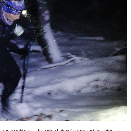
prati svaki dan, carboloading traje već par mjeseci, izmjenjuju se