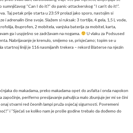
o sumnjičavog “Can I do it?” do panic-attackerskog “I can’t do it!”.
a. Taj petak prije starta u 23:59 prolazi jako sporo, nastojim si
 i adrenalin čine svoje. Slažem si ruksak: 3 tortilje, 4 gela, 1,5 L vode,
rofolija, ibuprofen, 2 mobitela, vanjska baterija za mobitel, karta,
robavam ga i uspješno se zadržavam na nogama.
U vlaku za Podsused
enta. Nabrijavanje je krenulo, smijemo se, prisjećamo; topim se u
 startnoj liniji je 116 nasmijanih trekera – rekord Blaterse na njezin
 voćnjaka do makadama, preko makadama opet do asfalta i onda napokon
apočinje, periferno presijavanje pahuljica malo zbunjuje jer mi se čini
onaj stvarni red čeonih lampi pruža osjećaj sigurnosti. Povremeni
 noć!” i “Sjećaš se koliko nam je prošle godine trebalo da dođemo do