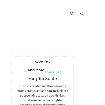
ABOUT ME
READ MORE
Margita Soldo
Curiosity feeder and flow seeker; a
sports enthusiast and singing junkie; a
science advocate; an overthinker,
mistake maker, anxiety fighter,
pattern breaker, challenges taker,