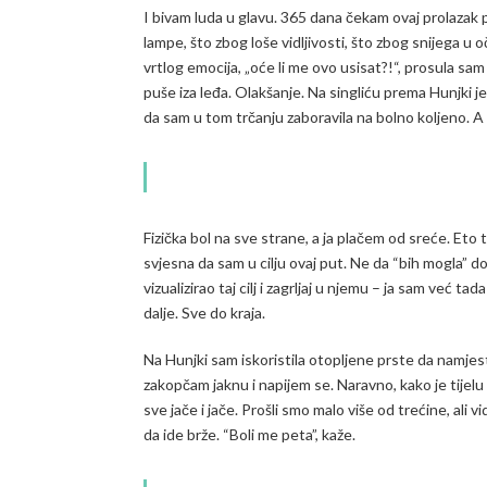
I bivam luda u glavu. 365 dana čekam ovaj prolazak 
lampe, što zbog loše vidljivosti, što zbog snijega u o
vrtlog emocija, „oće li me ovo usisat?!“, prosula sa
puše iza leđa. Olakšanje. Na singliću prema Hunjki je j
da sam u tom trčanju zaboravila na bolno koljeno. A
Fizička bol na sve strane, a ja plačem od sreće. Eto
svjesna da sam u cilju ovaj put. Ne da “bih mogla” do
vizualizirao taj cilj i zagrljaj u njemu – ja sam već ta
dalje. Sve do kraja.
Na Hunjki sam iskoristila otopljene prste da namj
zakopčam jaknu i napijem se. Naravno, kako je tijelu 
sve jače i jače. Prošli smo malo više od trećine, ali 
da ide brže. “Boli me peta”, kaže.