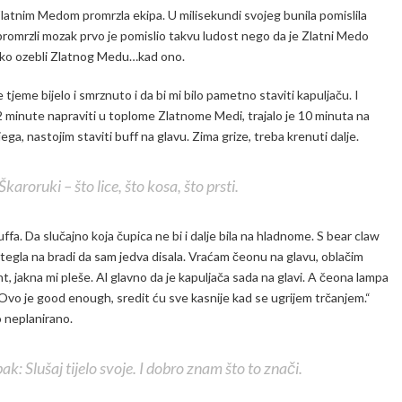
Zlatnim Medom promrzla ekipa. U milisekundi svojeg bunila pomislila
 promrzli mozak prvo je pomislio takvu ludost nego da je Zlatni Medo
 ko ozebli Zlatnog Medu…kad ono.
 tjeme bijelo i smrznuto i da bi mi bilo pametno staviti kapuljaču. I
 2 minute napraviti u toplome Zlatnome Medi, trajalo je 10 minuta na
ga, nastojim staviti buff na glavu. Zima grize, treba krenuti dalje.
roruki – što lice, što kosa, što prsti.
fa. Da slučajno koja čupica ne bi i dalje bila na hladnome. S bear claw
zategla na bradi da sam jedva disala. Vraćam čeonu na glavu, oblačim
jakna mi pleše. Al glavno da je kapuljača sada na glavi. A čeona lampa
 „Ovo je good enough, sredit ću sve kasnije kad se ugrijem trčanjem.“
to neplanirano.
ak: Slušaj tijelo svoje. I dobro znam što to znači.